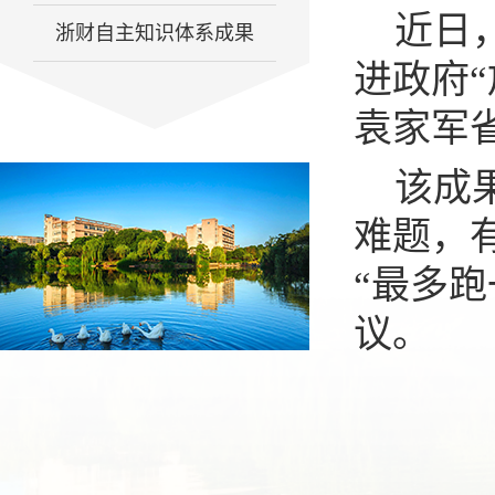
近日
浙财自主知识体系成果
进政府
袁家军
该成
难题，
“最多
议。